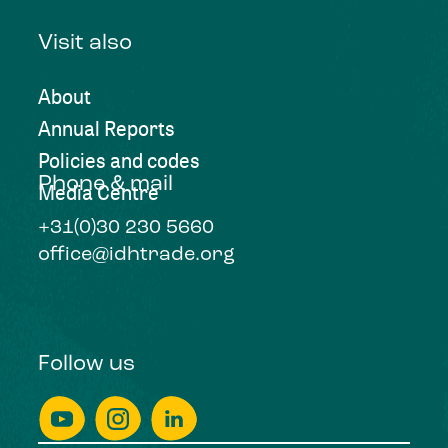
Visit also
About
Annual Reports
Policies and codes
Phone & mail
Media Centre
+31(0)30 230 5660
office@idhtrade.org
Follow us