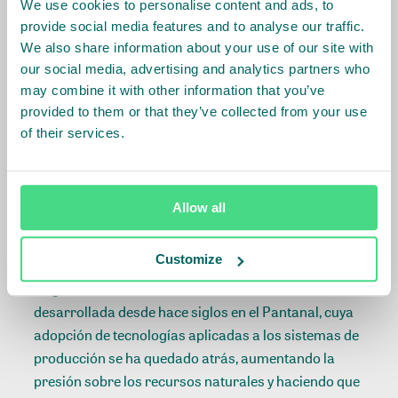
We use cookies to personalise content and ads, to
provide social media features and to analyse our traffic.
We also share information about your use of our site with
our social media, advertising and analytics partners who
El Pantanal corresponde a aproximadamente el 7%
may combine it with other information that you’ve
(60.900 km²) del territorio matogrosense, que posee
provided to them or that they’ve collected from your use
más de 903 mil km² de extensión. En 2020, el bioma
of their services.
sufrió la alta incidencia de los incendios en las áreas
rurales, por lo que requiere aún más apoyo para el
proceso de recuperación y reanudación del
Allow all
desarrollo, con apoyo especial a los productores
locales.
Customize
La ganadería es una actividad económica
desarrollada desde hace siglos en el Pantanal, cuya
adopción de tecnologías aplicadas a los sistemas de
producción se ha quedado atrás, aumentando la
presión sobre los recursos naturales y haciendo que