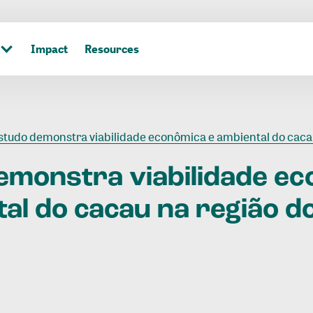
Impact
Resources
studo demonstra viabilidade econômica e ambiental do cacau na região do Vale
emonstra
viabilidade
ec
tal
do
cacau
na
região
d