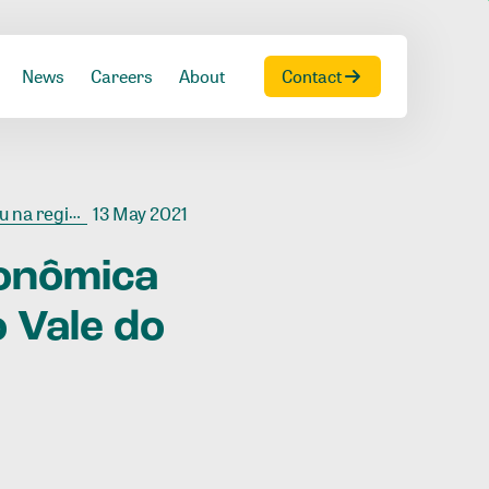
News
Careers
About
Contact
 do Juruena
13 May 2021
onômica
o
Vale
do