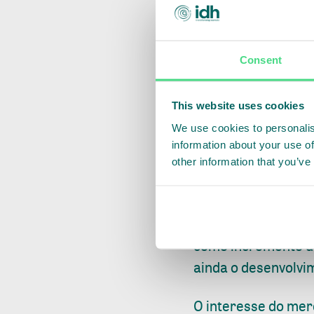
Consent
Os resultados dess
This website uses cookies
durante reunião do 
We use cookies to personalis
abril. O cultivo já
information about your use of
interesse dos muni
other information that you’ve
A escala da cultur
exemplo, a integra
como incremento da 
ainda o desenvolvi
O interesse do me