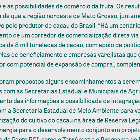
e e as possibilidades de comércio da fruta. Os res
 de que a região noroeste de Mato Grosso, junta
o polo produtor de cacau do Brasil. “Há um cenário
ento de um corredor de comercialização direta via
a de 8 mil toneladas de cacau, com apoio de polític
rias de beneficiamento e empresas varejistas qu
r com potencial de expansão de compra”, comple
 foram propostos alguns encaminhamentos a serem
 com as Secretarias Estadual e Municipais de Agric
nto das informações e possibilidade de integração
om a Secretaria Estadual de Meio Ambiente para ve
rização do cultivo do cacau na área de Reserva Leg
sinergia para o desenvolvimento conjunto em projet
to do Pacto PCI, como o TerrAmaz e o Programa de