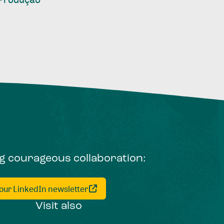
ng courageous collaboration:
 our LinkedIn newsletter
Visit also