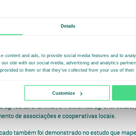
Details
e trabalho foram apresentados por Eduardo Sampai
Comitê Gestor do Pacto Regional PCI do Vale do Jur
e content and ads, to provide social media features and to analy
 está presente na região ainda de forma incipiente, 
 our site with our social media, advertising and analytics partn
cípios que fazem parte do Pacto (Juruena e Cotrigu
 provided to them or that they’ve collected from your use of their
a poderá ser estruturada a partir dos modelos pro
Customize
ção do cacau com pecuária, para restauro de área
agricultura familiar, em sistemas agroflorestais, 
mento de associações e cooperativas locais.
rcado também foi demonstrado no estudo que mape