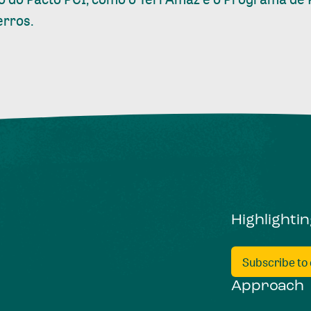
erros.
Highlighti
Subscribe to
Approach