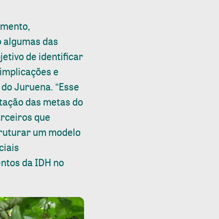
amento,
ão algumas das
tivo de identificar
 implicações e
 do Juruena. “Esse
ntação das metas do
arceiros que
truturar um modelo
ciais
ntos da IDH no