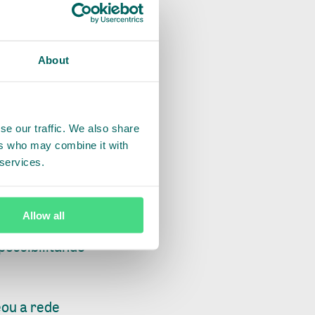
About
o, da Agrovista,
uena, no final de
se our traffic. We also share
mas conta com o
ers who may combine it with
açu).
 services.
postos, como por
Allow all
s degradadas, ou
possibilitando
ou a rede