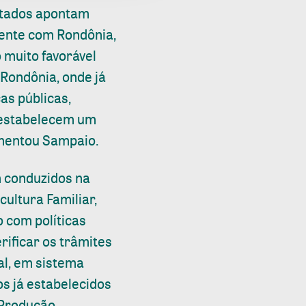
ultados apontam
mente com Rondônia,
 muito favorável
 Rondônia, onde já
as públicas,
e estabelecem um
mentou Sampaio.
 conduzidos na
ultura Familiar,
 com políticas
rificar os trâmites
al, em sistema
os já estabelecidos
 Produção