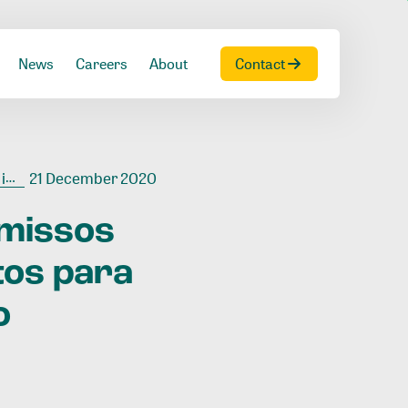
News
Careers
About
Contact
so
21 December 2020
missos
tos
para
o