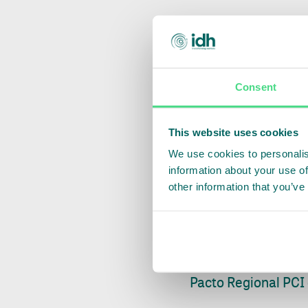
A operação foi comp
emissão de Certific
pelo Credit Suisse,
R$ 140 milhões em 
Consent
Suisse. E, finalmen
milhões. Essas dua
This website uses cookies
serão atendidas até
We use cookies to personalis
information about your use of
A FS é uma das emp
other information that you’ve
fundadores do Inst
Milho). Detalhes s
investimentos e pe
Desenvolvimento E
Pacto Regional PCI 