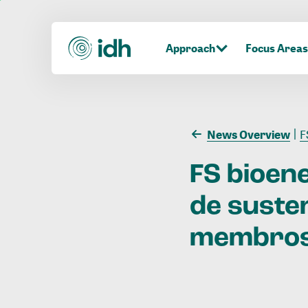
Approach
Focus Areas
News Overview
FS
FS
bioen
de
susten
membro