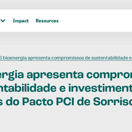
Impact
Resources
 bioenergia apresenta compromissos de sustentabilidade e investimentos para membros do Pacto PCI de Sorri
ergia
apresenta
compro
tabilidade
e
investimen
s
do
Pacto
PCI
de
Sorris