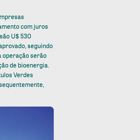
 empresas
iamento com juros
 são U$ 530
aprovado, seguindo
a operação serão
ção de bioenergia.
tulos Verdes
onsequentemente,