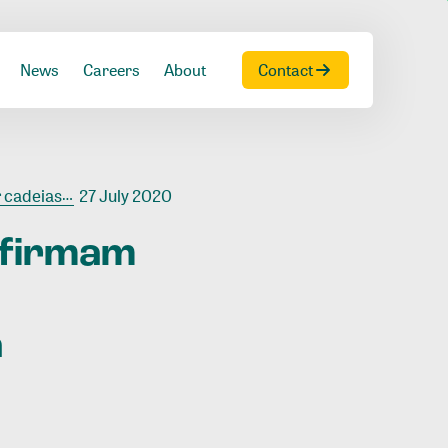
News
Careers
About
Contact
ção pós COVID-19
27 July 2020
firmam
a