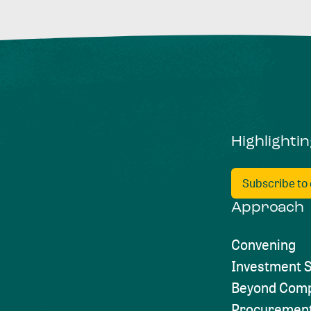
Highlighti
Subscribe to
Approach
Convening
Investment S
Beyond Comp
Procuremen