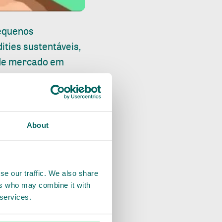
pequenos
ties sustentáveis,
 de mercado em
za. Esses esforços
a, Indonésia e
About
ços para a
l.
se our traffic. We also share
eneficiem o meio
ers who may combine it with
 natureza e torná-
 services.
ável significa uma