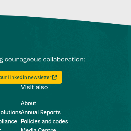
ng courageous collaboration:
 our LinkedIn newsletter
Visit also
About
olutions
Annual Reports
liance
Policies and codes
t
Media Centre