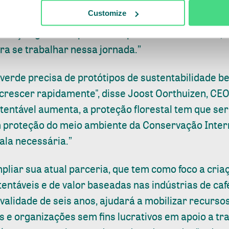
 disse o Dr. M. Sanjayan, CEO da Conservation Inte
Customize
o conjunto de reconstrução após os devastadores 
peração global e apaixonada por sustentabilidade, 
ra se trabalhar nessa jornada.”
erde precisa de protótipos de sustentabilidade 
crescer rapidamente", disse Joost Oorthuizen, CEO
tentável aumenta, a proteção florestal tem que se
m proteção do meio ambiente da Conservação Inte
cala necessária.”
mpliar sua atual parceria, que tem como foco a cria
ntáveis e de valor baseadas nas indústrias de caf
alidade de seis anos, ajudará a mobilizar recursos
 e organizações sem fins lucrativos em apoio a tr