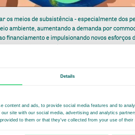
r os meios de subsistência - especialmente dos 
 meio ambiente, aumentando a demanda por commodi
ao financiamento e impulsionando novos esforços
uma transição para práticas que priorizam a nature
 desenvolvimento sustentável em países como Libéri
Details
rdaram em tornar uma prioridade máxima os esfor
uação COVID-19 de maneira resiliente e sustentáve
e content and ads, to provide social media features and to analy
te exige meios de subsistência sustentáveis que b
 our site with our social media, advertising and analytics partn
oas. Temos que mudar nosso relacionamento com a
 provided to them or that they’ve collected from your use of their
 de nosso desenvolvimento futuro, um planeta saud