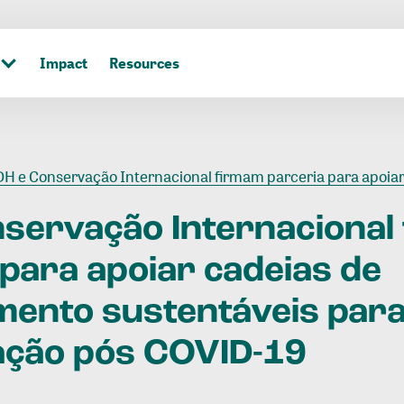
Impact
Resources
H e Conservação Internacional firmam parceria para apoiar cadeias de abastecimento sustentáveis para recupera
servação
Internacional
para
apoiar
cadeias
de
mento
sustentáveis
par
ação
pós
COVID-19