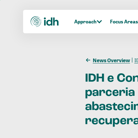
Approach
Focus Areas
News Overview
ID
IDH
e
Con
parceria
abasteci
recuper