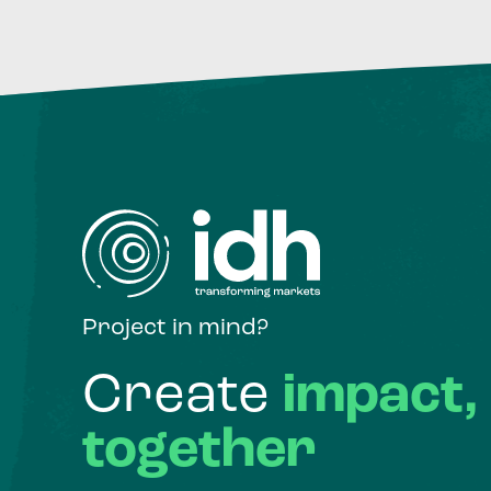
Project in mind?
Create
impact,
together