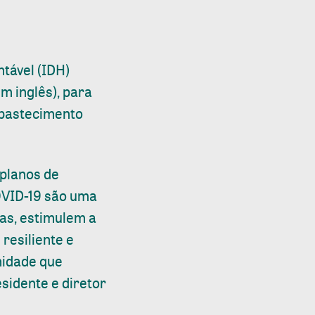
ntável (IDH)
m inglês), para
abastecimento
 planos de
OVID-19 são uma
as, estimulem a
resiliente e
nidade que
sidente e diretor