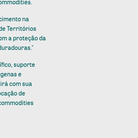
ommodities.
ecimento na
de Territórios
om a proteção da
duradouras."
fico, suporte
ígenas e
uirá com sua
vocação de
 commodities