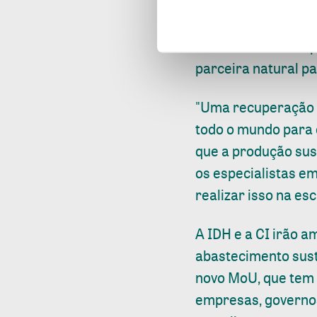
economia saudável”,
preciso um trabalh
19. Dedicada à coo
parceira natural pa
"Uma recuperação v
todo o mundo para 
que a produção sus
os especialistas e
realizar isso na es
A IDH e a CI irão a
abastecimento suste
novo MoU, que tem v
empresas, governos