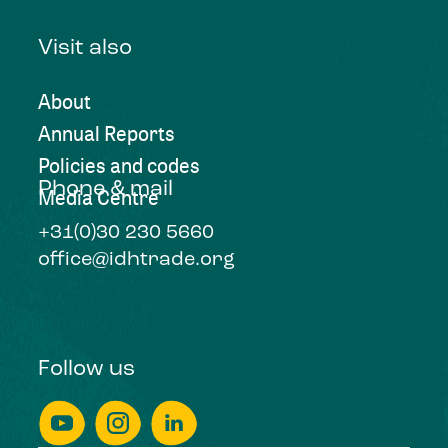
Visit also
About
Annual Reports
Policies and codes
Phone & mail
Media Centre
+31(0)30 230 5660
office@idhtrade.org
Follow us