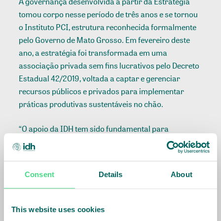
A governança desenvolvida a partir da Estratégia
tomou corpo nesse período de três anos e se tornou
o Instituto PCI, estrutura reconhecida formalmente
pelo Governo de Mato Grosso. Em fevereiro deste
ano, a estratégia foi transformada em uma
associação privada sem fins lucrativos pelo Decreto
Estadual 42/2019, voltada a captar e gerenciar
recursos públicos e privados para implementar
práticas produtivas sustentáveis no chão.
“O apoio da IDH tem sido fundamental para
estruturar a Estratégia PCI e agora para posicionar
o Instituto como o grande articulador dentro do
Governo do Estado para captar recursos da
Consent
Details
About
iniciativa privada que vão financiar as ações de
desenvolvimento sustentável”, observa Fernando
Sampaio, diretor executivo do Instituto PCI. Além
This website uses cookies
disso, uma série de políticas públicas realizadas pelo