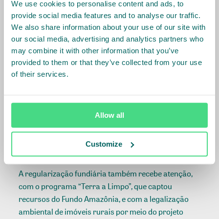
We use cookies to personalise content and ads, to
Estado impactam positivamente tanto nas metas
provide social media features and to analyse our traffic.
definidas no memorando assinado com a IDH como
We also share information about your use of our site with
nos Objetivos de Desenvolvimento Sustentável (ODS)
our social media, advertising and analytics partners who
das Nações Unidas.
may combine it with other information that you’ve
provided to them or that they’ve collected from your use
Recentemente, o Estado realizou a primeira
of their services.
captação financeira pelo programa REDD+ (Redução
das Emissões por Desmatamento e Degradação
Florestal), que premia a redução da emissão de
Allow all
gases de efeito estufa. Os recursos recebidos pelo
governo vieram da Alemanha e do Reino Unido por
Customize
meio do Programa REM.
A regularização fundiária também recebe atenção,
com o programa “Terra a Limpo”, que captou
recursos do Fundo Amazônia, e com a legalização
ambiental de imóveis rurais por meio do projeto