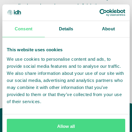
realizados ao longo dos anos pela Iniciativa
AgroColombia Produtiva e Sustentável.
O objetivo é conectar atores públicos, privados e da
Consent
Details
About
sociedade civil na missão de identificar, alinhar,
promover e dar escala a práticas sustentáveis para
This website uses cookies
o desenvolvimento do setor agropecuário na
Colômbia, que se ajustem às exigências de
We use cookies to personalise content and ads, to
mercados internacionais.
provide social media features and to analyse our traffic.
We also share information about your use of our site with
our social media, advertising and analytics partners who
may combine it with other information that you’ve
provided to them or that they’ve collected from your use
of their services.
Allow all