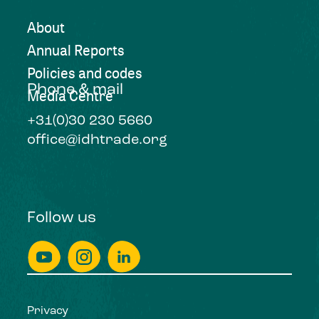
About
Annual Reports
Policies and codes
Phone & mail
Media Centre
+31(0)30 230 5660
office@idhtrade.org
Follow us
Privacy