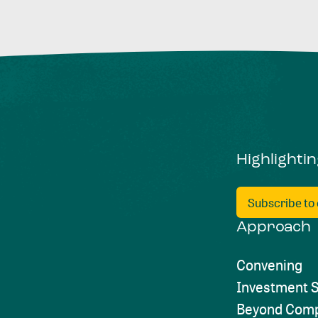
Highlighti
Subscribe to
Approach
Convening
Investment S
Beyond Comp