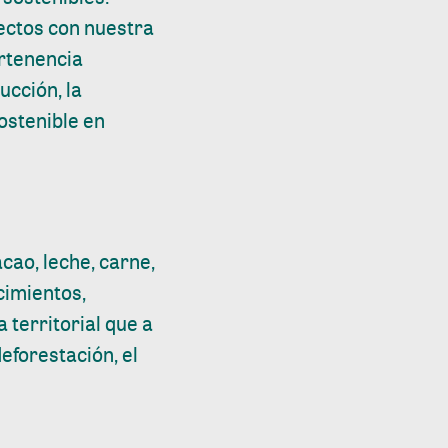
ectos con nuestra
ertenencia
ucción, la
sostenible en
acao, leche, carne,
cimientos,
 territorial que a
deforestación, el