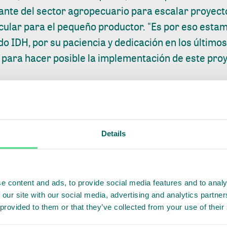
itante del sector agropecuario para escalar proyec
icular para el pequeño productor. "Es por eso est
do IDH, por su paciencia y dedicación en los últimos
ara hacer posible la implementación de este proyec
tos de participar en esta iniciativa que reúne a l
ineada con el propósito de nuestra empresa, que es 
tenible al mismo tiempo promoviendo el desarroll
Carlos Lozano, Vicepresidente de Suministros de N
Details
 palma de aceite también se implementará un proye
tar la productividad y la sostenibilidad en esta ca
e content and ads, to provide social media features and to analy
estamos muy contentos de formar parte con el IDH,
 our site with our social media, advertising and analytics partn
res similares para fortalecer el comercio sostenibl
 provided to them or that they’ve collected from your use of their
mbia como a nivel mundial ", dijo Andrés Felipe Ga