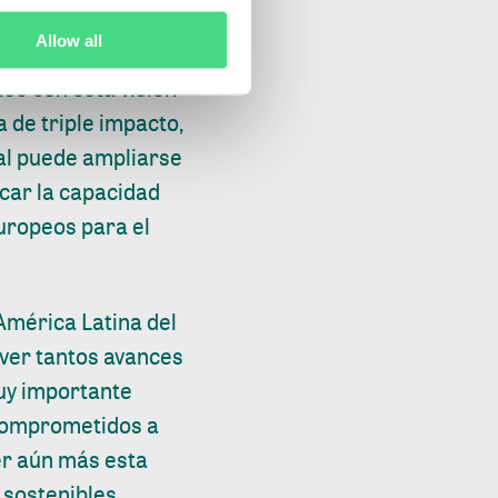
a.
Allow all
so con esta visión
 de triple impacto,
ial puede ampliarse
acar la capacidad
europeos para el
América Latina del
 ver tantos avances
uy importante
 comprometidos a
cer aún más esta
 sostenibles.