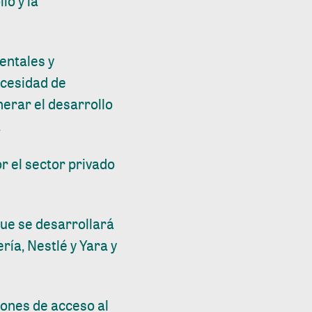
lo y la
entales y
ecesidad de
nerar el desarrollo
.
r el sector privado
que se desarrollará
ía, Nestlé y Yara y
iones de acceso al