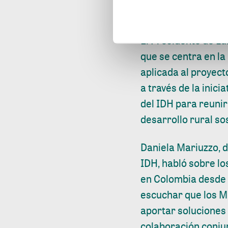
Director de Planeac
El Presidente de L
que se centra en la
aplicada al proyect
a través de la inic
del IDH para reunir
desarrollo rural so
Daniela Mariuzzo, 
IDH, habló sobre lo
en Colombia desde 
escuchar que los M
aportar soluciones 
colaboración conju