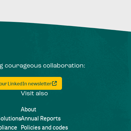
ng courageous collaboration:
 our LinkedIn newsletter
Visit also
About
olutions
Annual Reports
liance
Policies and codes