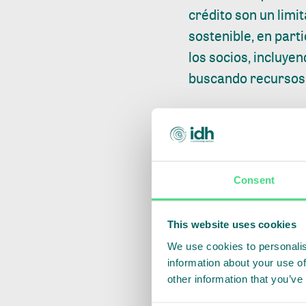
crédito son un lim
sostenible, en part
los socios, incluyen
buscando recursos p
"Estamos muy conten
y privado y está al
más próspero y sos
comunidades", dijo 
Consent
En el sector de la
This website uses cookies
el cual busca aumen
We use cookies to personalis
alianza de la que 
information about your use of
aspiraciones y valo
other information that you’ve
palma tanto en Colo