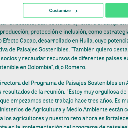
ión Sectorial y Desarrollo Sostenible de Fedepalm
Customize
uker Chocolate, Camilo Romero, reiteró el compromi
 producción, protección e inclusión, como estrategia
o Efecto Cacao, desarrollado en Huila, cuyo potenc
iativa de Paisajes Sostenibles. "También quiero dest
 socios y recaudar recursos de diferentes países 
stenible en Colombia", dijo Romero.
directora del Programa de Paisajes Sostenibles en 
s resultados de la reunión. "Estoy muy orgullosa de
que empezamos este trabajo hace tres años. Es m
inisterios de Agricultura y Medio Ambiente están
a los agricultores y nuestro reto ahora es fortale
nta en la implementación del programa de paisajes