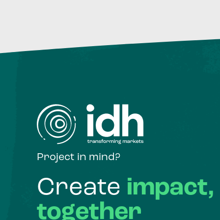
Project in mind?
Create
impact,
together