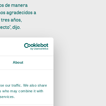
tos de manera
amos agradecidos a
 tres años,
to", dijo.
os sectores público
construir un futuro
o de nuestras
estlé.
About
cto con Fedepalma,
dena. “Es una
se our traffic. We also share
 ya que compartimos
ers who may combine it with
e de aceite de
 services.
rcía Azuero,