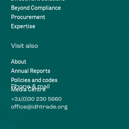
Beyond Compliance
Procurement
Expertise
Visit also
About
Annual Reports
Policies and codes
Phone & mail
Media Centre
+31(0)30 230 5660
office@idhtrade.org