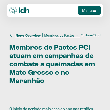
Menu
21 June 2021
News Overview
Membros de Pactos PCI atuam em campanhas de combate a queimadas em Mato Grosso e no Maranhão
Membros
de
Pactos
PCI
atuam
em
campanhas
de
combate
a
queimadas
em
Mato
Grosso
e
no
Maranhão
O início do período mais seco do ano nas regiões