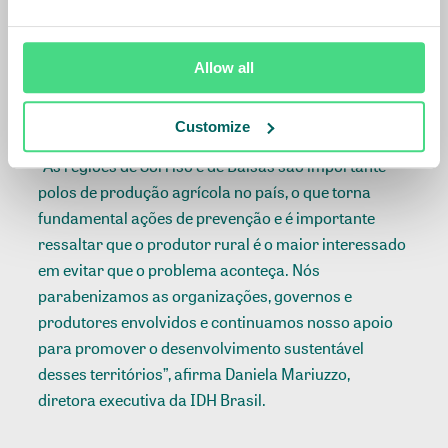
ações de conscientização através da continuidade de
treinamentos e palestras nos diferentes eventos que
a instituição promove, com isso, possibilitando que a
Allow all
meta proposta no Pacto Regional de Balsas seja
alcançada com total êxito”, explicou.
Customize
“As regiões de Sorriso e de Balsas são importante
polos de produção agrícola no país, o que torna
fundamental ações de prevenção e é importante
ressaltar que o produtor rural é o maior interessado
em evitar que o problema aconteça. Nós
parabenizamos as organizações, governos e
produtores envolvidos e continuamos nosso apoio
para promover o desenvolvimento sustentável
desses territórios”, afirma Daniela Mariuzzo,
diretora executiva da IDH Brasil.