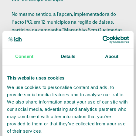
No mesmo sentido, a Fapcen, implementadora do
Pacto PCI em 12 municípios na região de Balsas,
participa da campanha “Maranhão Sem Queimadas
2021”, promovida pelo Governo do Estado, com
apoio de diversas outras instituições. A campanha
também tem o objetivo de atuar na capacitação para
Consent
Details
About
prevenção e combate a queimadas, incluindo uma
“Sala de Situação sobre incêndios florestais.
This website uses cookies
A superintendente da Fapcen, Gisela Introvini,
We use cookies to personalise content and ads, to
ressaltou que uma das metas do Pacto da Região de
provide social media features and to analyse our traffic.
Balsas é apoiar ações que reduzam, em até 50%, as
We also share information about your use of our site with
queimadas até 2025. “Firmando ainda mais a
our social media, advertising and analytics partners who
parceria existente entre a Fapcen com o 4° Batalhão
may combine it with other information that you’ve
de Corpo Bombeiros de Balsas, foram doados
provided to them or that they’ve collected from your use
equipamentos de combate ao fogo, como também
of their services.