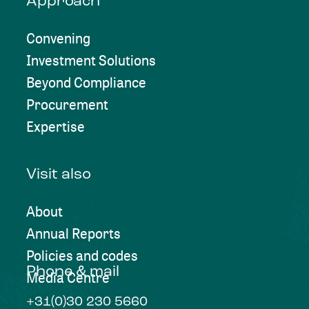
Approach
Convening
Investment Solutions
Beyond Compliance
Procurement
Expertise
Visit also
About
Annual Reports
Policies and codes
Phone & mail
Media Centre
+31(0)30 230 5660