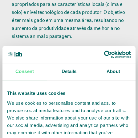
apropriados para as características locais (clima e
solo) e nível tecnológico de cada produtor. O objetivo
é ter mais gado em uma mesma área, resultando no
aumento da produtividade através da melhoria no
sistema animal x pastagem.
Nesta etapa, foram selecionadas pequenas
propriedades, com menos de 100 hectares, que estão
engajadas desde o início do Programa, sendo que as
Consent
Details
About
unidades demonstrativas, dentro dessas
propriedades, ocupam áreas que variam de 10 a 15
hectares.
This website uses cookies
We use cookies to personalise content and ads, to
Mas, como isso acontece na prática? A pastagem é
provide social media features and to analyse our traffic.
dividida em parte menores, chamadas de piquetes,
We also share information about your use of our site with
que são delimitados por cercas. O solo recebe
our social media, advertising and analytics partners who
correção e adubação para que o pasto cresça com
may combine it with other information that you’ve