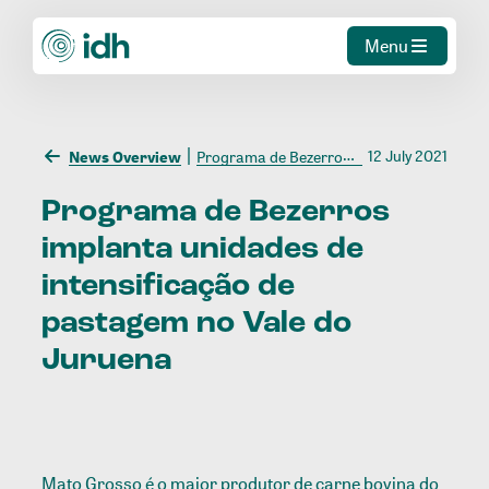
Menu
12 July 2021
News Overview
Programa de Bezerros implanta unidades de intensificação de pastagem no Vale do Juruena
Programa
de
Bezerros
implanta
unidades
de
intensificação
de
pastagem
no
Vale
do
Juruena
Mato Grosso é o maior produtor de carne bovina do