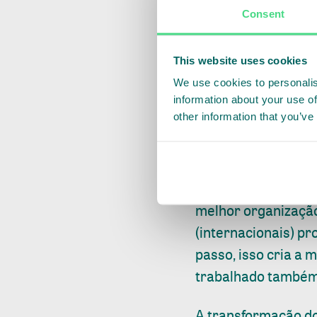
Consent
organização desenv
trabalhar em prol d
África e América La
This website uses cookies
livre de desmatame
We use cookies to personalis
information about your use of
tropical, criou o F
other information that you’ve
Também desenvolve
dignos no chá, flor
melhorar a produçã
melhor organização
(internacionais) p
passo, isso cria a
trabalhado também 
A transformação do