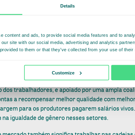
Details
olveu - reunindo governos, empresas e comunidad
e uma gestão sustentável do uso da terra em 11 pai
tina. Para estimular os mercados financeiros a inv
nto, com o objetivo de conservar 5 milhões de hect
e content and ads, to provide social media features and to analy
 our site with our social media, advertising and analytics partn
undo &Green, lançado em Davos com a Noruega, a GEF
 provided to them or that they’ve collected from your use of their
u uma metodologia para melhores condições de tr
es, frutas e legumes e outros setores. Isso inclui tr
Customize
o e a qualidade, juntamente com melhores condiçõ
 dos trabalhadores, e apoiado por uma ampla coa
rontas a recompensar melhor qualidade com melhor
 margem para os produtores pagarem salários vivos
na igualdade de gênero nesses setores.
 mercado também significa trabalhar nas cadeias