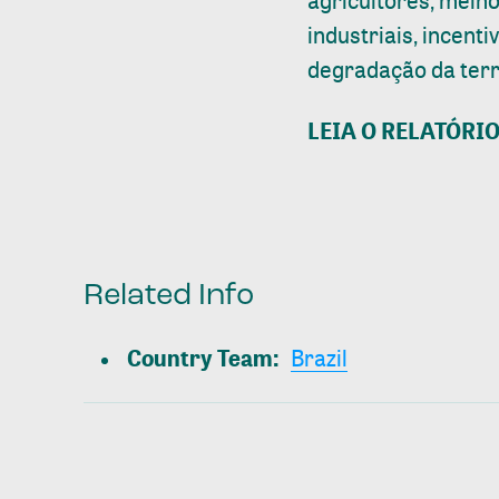
agricultores, melh
industriais, incen
degradação da terra
LEIA O RELATÓRI
Related Info
Country Team
:
Brazil