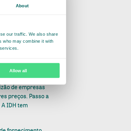
About
es locais para
sagens na Ásia,
estir na agricultura
ares de floresta
se our traffic. We also share
ers who may combine it with
 e a Unilever.
 services.
abalho e salários
abalhar para
Allow all
es de trabalho e
lizão de empresas
es preços. Passo a
. A IDH tem
 de fornecimento