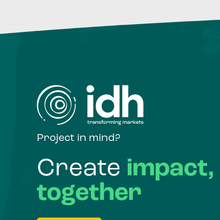
Project in mind?
Create
impact,
together