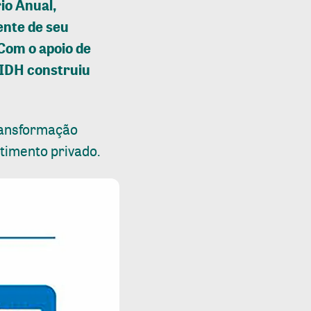
io Anual,
ente de seu
Com o apoio de
 IDH construiu
transformação
timento privado.