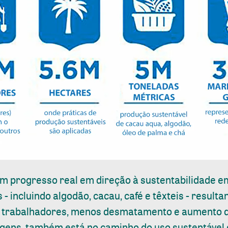
um progresso real em direção à sustentabilidade em
s - incluindo algodão, cacau, café e têxteis - resul
e trabalhadores, menos desmatamento e aumento d
agens, também está no caminho do uso sustentável 