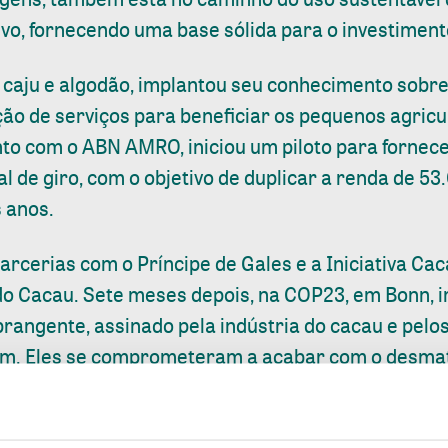
vo, fornecendo uma base sólida para o investimento
, caju e algodão, implantou seu conhecimento sobr
o de serviços para beneficiar os pequenos agricult
to com o ABN AMRO, iniciou um piloto para fornec
tal de giro, com o objetivo de duplicar a renda de 5
 anos.
rcerias com o Príncipe de Gales e a Iniciativa Cac
do Cacau. Sete meses depois, na COP23, em Bonn,
brangente, assinado pela indústria do cacau e pel
fim. Eles se comprometeram a acabar com o desm
cau até o final de 2020.
ente baseado na abordagem PPI (Produção, Proteçã