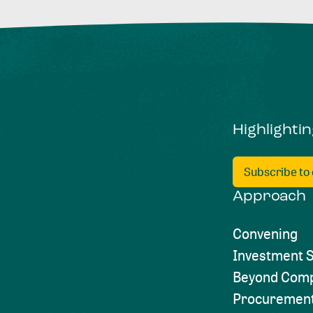
Highlighti
Subscribe to
Approach
Convening
Investment S
Beyond Comp
Procuremen