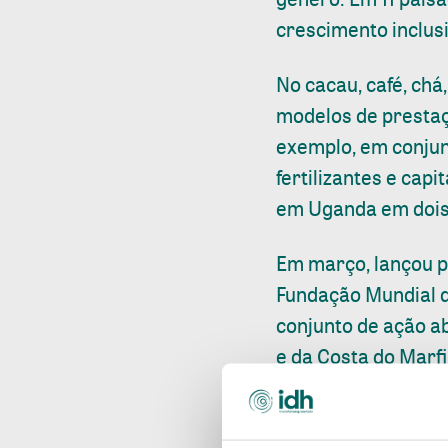
crescimento inclusi
No cacau, café, chá
modelos de prestaçã
exemplo, em conjun
fertilizantes e capi
em Uganda em dois
Em março, lançou pa
Fundação Mundial 
conjunto de ação a
e da Costa do Mar
pela produção de ca
O plano é parcialm