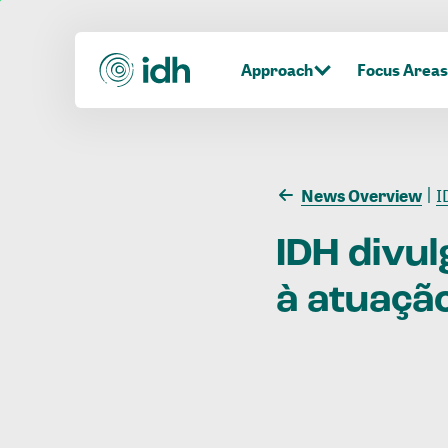
Approach
Focus Areas
News Overview
I
IDH
divul
à
atuaçã