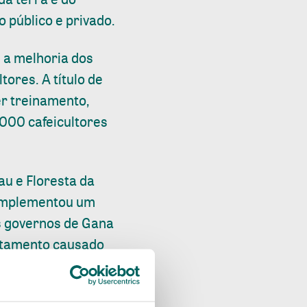
 público e privado.
e a melhoria dos
ores. A título de
er treinamento,
3.000 cafeicultores
au e Floresta da
 implementou um
os governos de Gana
atamento causado
o, Inclusão) que a