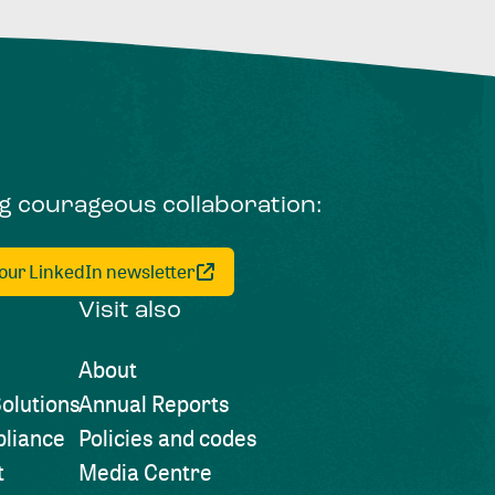
ng courageous collaboration:
 our LinkedIn newsletter
Visit also
About
olutions
Annual Reports
liance
Policies and codes
t
Media Centre