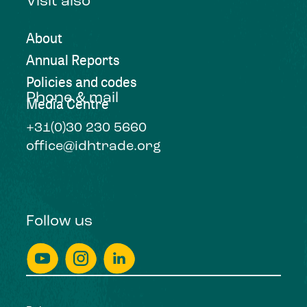
Visit also
About
Annual Reports
Policies and codes
Phone & mail
Media Centre
+31(0)30 230 5660
office@idhtrade.org
Follow us