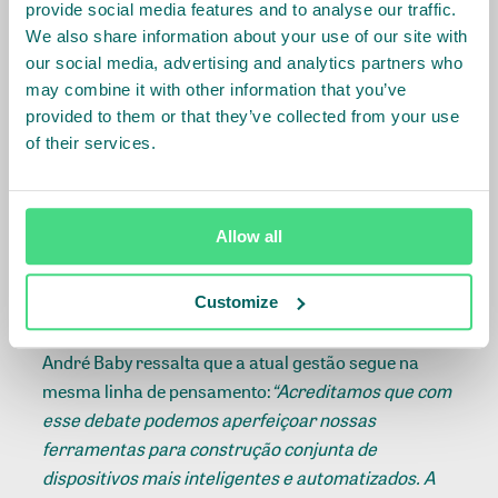
provide social media features and to analyse our traffic.
Transparência e Geoinformação e trabalha para
We also share information about your use of our site with
integração dos diversos softwares, disponibilização
our social media, advertising and analytics partners who
das informações em menor prazo e criação de
may combine it with other information that you’ve
ferramenta responsiva e editável para publicização
provided to them or that they’ve collected from your use
dos dados.
of their services.
Para a diretora-adjunta do ICV, Alice Thuault, o
objetivo da transparência é justamente ajudar o
Allow all
governo na gestão de políticas públicas, trazendo o
cidadão para dentro do processo por meio da
Customize
fiscalização e do controle social.
André Baby ressalta que a atual gestão segue na
mesma linha de pensamento:
“Acreditamos que com
esse debate podemos aperfeiçoar nossas
ferramentas para construção conjunta de
dispositivos mais inteligentes e automatizados. A