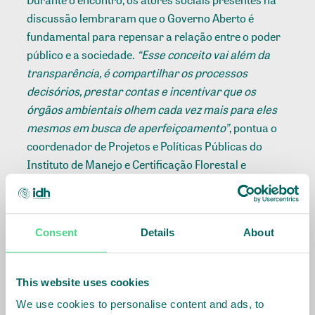
discussão lembraram que o Governo Aberto é
fundamental para repensar a relação entre o poder
público e a sociedade.
“Esse conceito vai além da
transparência, é compartilhar os processos
decisórios, prestar contas e incentivar que os
órgãos ambientais olhem cada vez mais para eles
mesmos em busca de aperfeiçoamento”
, pontua o
coordenador de Projetos e Políticas Públicas do
Instituto de Manejo e Certificação Florestal e
Agrícola (Imaflora), Renato Morgado.
Dentro deste contexto, o secretário de Estado de
Consent
Details
About
Meio Ambiente, André Baby, apresentou para a
plateia o andamento das ações da pasta para tornar
mais eficiente a disponibilização de dados e o mais
This website uses cookies
importante: torna-las acessíveis à população. Baby
We use cookies to personalise content and ads, to
elenca que a Sema criou uma Unidade Estratégia de