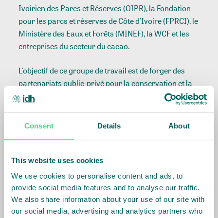
Ivoirien des Parcs et Réserves (OIPR), la Fondation
pour les parcs et réserves de Côte d'Ivoire (FPRCI), le
Ministère des Eaux et Forêts (MINEF), la WCF et les
entreprises du secteur du cacao.
L'objectif de ce groupe de travail est de forger des
partenariats public-privé pour la conservation et la
restauration des zones protégées et de mettre un
terme à la déforestation due à la production de
cacao dans ces forêts. Le parc national du Mont Peko
Consent
Details
About
et la réserve naturelle de Mabi-Yaya sont les deux
premières zones protégées à bénéficier de telles
initiatives à court terme. Elles peuvent servir de
This website uses cookies
modèles pour d'autres zones protégées qui ont été
We use cookies to personalise content and ads, to
touchées par l'activité humaine.
provide social media features and to analyse our traffic.
La première réunion virtuelle du groupe de travail
We also share information about your use of our site with
sur les parcs nationaux ICF a été organisée le 16
our social media, advertising and analytics partners who