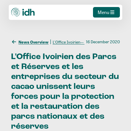
Menu
16 December 2020
News Overview
L'Office Ivoirien des Parcs et Réserves et les entreprises du secteur du cacao unissent leurs forces pour la protection et la restauration des parcs nationaux et des réserves
L'Office
Ivoirien
des
Parcs
et
Réserves
et
les
entreprises
du
secteur
du
cacao
unissent
leurs
forces
pour
la
protection
et
la
restauration
des
parcs
nationaux
et
des
réserves